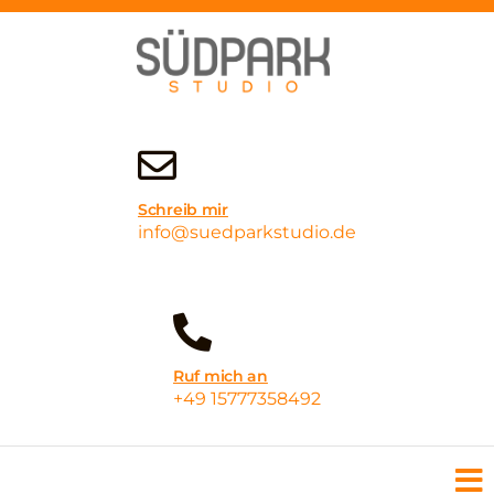
Tonstudio München Südpark
Bester Klang für deine Musik
Schreib mir
info@suedparkstudio.de
Ruf mich an
+49 15777358492