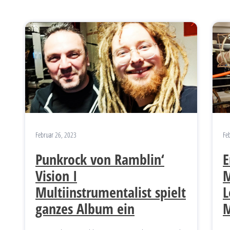
Februar 26, 2023
Fe
Punkrock von Ramblin‘
E
Vision I
M
Multiinstrumentalist spielt
L
ganzes Album ein