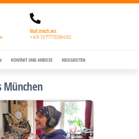
Ruf mich an
e
+49 15777358492
N
KONTAKT UND ANREISE
NEUIGKEITEN
s München