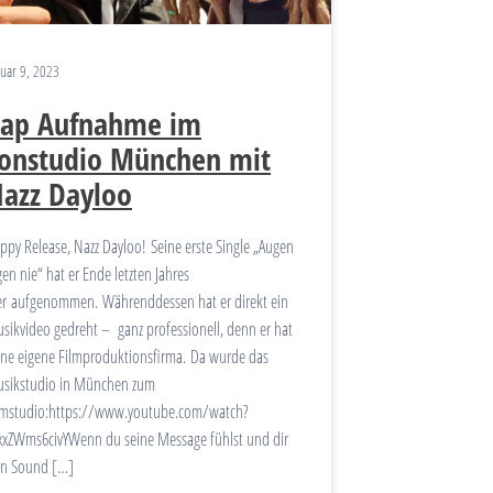
nuar 9, 2023
ap Aufnahme im
onstudio München mit
azz Dayloo
ppy Release, Nazz Dayloo! Seine erste Single „Augen
gen nie“ hat er Ende letzten Jahres
er aufgenommen. Währenddessen hat er direkt ein
sikvideo gedreht – ganz professionell, denn er hat
ine eigene Filmproduktionsfirma. Da wurde das
sikstudio in München zum
lmstudio:https://www.youtube.com/watch?
xxZWms6civYWenn du seine Message fühlst und dir
in Sound […]