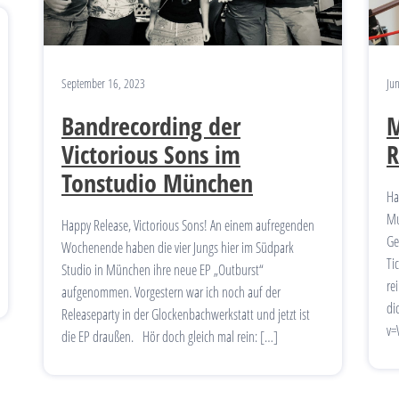
September 16, 2023
Ju
Bandrecording der
M
Victorious Sons im
R
Tonstudio München
Ha
Mu
Happy Release, Victorious Sons! An einem aufregenden
Ge
Wochenende haben die vier Jungs hier im Südpark
Ti
Studio in München ihre neue EP „Outburst“
re
aufgenommen. Vorgestern war ich noch auf der
di
Releaseparty in der Glockenbachwerkstatt und jetzt ist
v=
die EP draußen. Hör doch gleich mal rein: […]