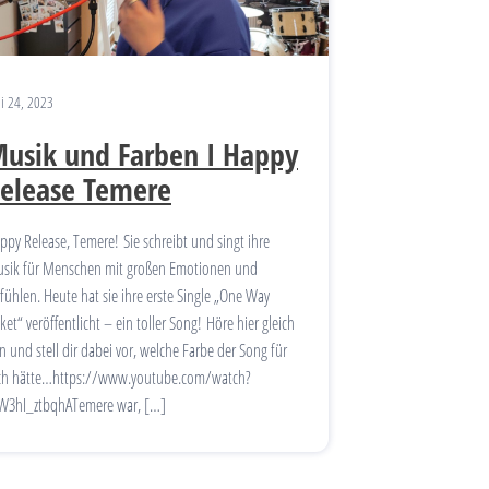
ni 24, 2023
usik und Farben I Happy
elease Temere
ppy Release, Temere! Sie schreibt und singt ihre
sik für Menschen mit großen Emotionen und
fühlen. Heute hat sie ihre erste Single „One Way
cket“ veröffentlicht – ein toller Song! Höre hier gleich
in und stell dir dabei vor, welche Farbe der Song für
ch hätte…https://www.youtube.com/watch?
W3hI_ztbqhATemere war, […]