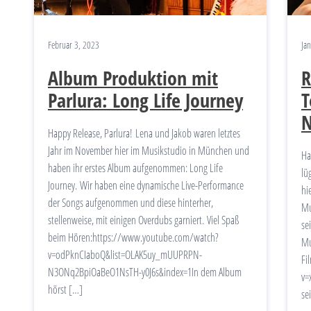
Februar 3, 2023
Ja
Album Produktion mit
R
Parlura: Long Life Journey
T
N
Happy Release, Parlura! Lena und Jakob waren letztes
Jahr im November hier im Musikstudio in München und
Ha
haben ihr erstes Album aufgenommen: Long Life
lü
Journey. Wir haben eine dynamische Live-Performance
hi
der Songs aufgenommen und diese hinterher,
Mu
stellenweise, mit einigen Overdubs garniert. Viel Spaß
se
beim Hören:https://www.youtube.com/watch?
Mu
v=odPknCIaboQ&list=OLAK5uy_mUUPRPN-
Fi
N3ONq2BpiOaBeO1NsTH-y0J6s&index=1In dem Album
v=
hörst […]
se