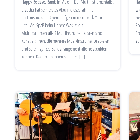
Happy Release, Ramblin‘ Vision! Der Multiinstrumentalist
Ha
Claudiu hat sein erstes Album dieses Jahr hier
wi
im Tonstudio in Bayern aufgenommen: Rock Your
si
Life. Viel Spaß beim Hören: Was ist ein
Po
Multiinstrumentalist? Multiinstrumentalisten sind
Pr
Künstler:innen, die mehrere Musikinstrumente spielen
au
und so ein ganzes Bandarrangement alleine abbilden
können. Dadurch können sie ihren […]