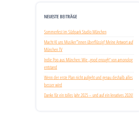
NEUESTE BEITRÄGE
Sommerfest im Südpark Studio München
Macht KI uns Musiker*innen überflüssig? Meine Antwort auf
München TV
Indie Pop aus München: Wie „good enough“ von amonolog
entstand
Wenn der erste Plan nicht aufgeht und genau deshalb alles
besser wird
Danke für ein tolles Jahr 2025 – und auf ein kreatives 2026!