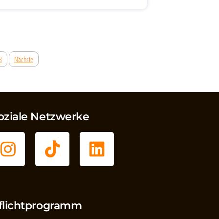
3
Nächste
oziale Netzwerke
flichtprogramm